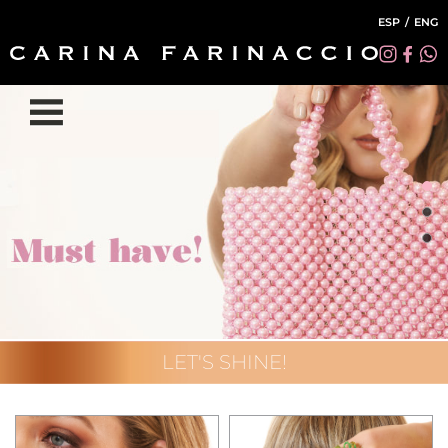
ESP
ENG
Categorías
Sobre CF
Anillos
Contacto
Aros
Broches
LET'S SHINE!
Collares
Pulseras
Tocados