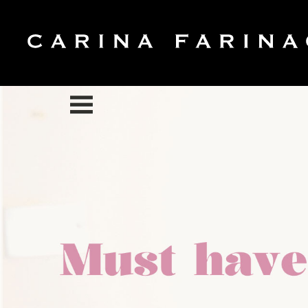
Categorías
Anillos
Tocados
Aros
Bodys
Broches
Carteras
Collares
Cinturone
Pulseras
Carina Cas
Novias
Ver Todas